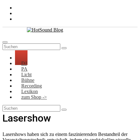
Zum
Inhalt
springen
DJ
PA
Licht
Bühne
Recording
Lexikon
zum Shop ->
Lasershow
Lasershows haben sich zu einem faszinierenden Bestandteil der
Veranstaltungstechnik entwickelt, indem sie spektakuläre visuelle