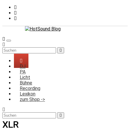
Zum
Inhalt
springen
DJ
PA
Licht
Bühne
Recording
Lexikon
zum Shop ->
XLR