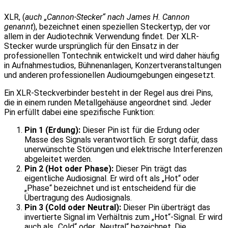
XLR, (
auch „Cannon-Stecker“ nach James H. Cannon
genannt
), bezeichnet einen speziellen Steckertyp, der vor
allem in der Audiotechnik Verwendung findet. Der XLR-
Stecker wurde ursprünglich für den Einsatz in der
professionellen Tontechnik entwickelt und wird daher häufig
in Aufnahmestudios, Bühnenanlagen, Konzertveranstaltungen
und anderen professionellen Audioumgebungen eingesetzt.
Ein XLR-Steckverbinder besteht in der Regel aus drei Pins,
die in einem runden Metallgehäuse angeordnet sind. Jeder
Pin erfüllt dabei eine spezifische Funktion:
Pin 1 (Erdung):
Dieser Pin ist für die Erdung oder
Masse des Signals verantwortlich. Er sorgt dafür, dass
unerwünschte Störungen und elektrische Interferenzen
abgeleitet werden.
Pin 2 (Hot oder Phase):
Dieser Pin trägt das
eigentliche Audiosignal. Er wird oft als „Hot“ oder
„Phase“ bezeichnet und ist entscheidend für die
Übertragung des Audiosignals.
Pin 3 (Cold oder Neutral):
Dieser Pin überträgt das
invertierte Signal im Verhältnis zum „Hot“-Signal. Er wird
auch als „Cold“ oder „Neutral“ bezeichnet. Die