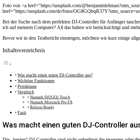
Foto von <a href="https://unsplash.com/@benjaminlehman?utm_so
href="https://unsplash.com/de/fotos/OG8GQbqR37Y?utm_source=u
Bei der Suche nach dem perfekten DJ-Controller für Anfänger tauchen
ich auf meinem Computer? All das haben wir berücksichtigt und me
Bevor wir in den Testbericht einsteigen, möchten wir kurz einige all
Inhaltsverzeichnis
Was macht einen guten DJ-Controller aus?
Wichtige Funktionen
Preisklasse
Vergleich
Numark DJ2GO2 Touch
Numark Mixtrack Pro FX
Reloop Ready
Fazit
Was macht einen guten DJ-Controller au
Die „besten“ DJ-Controller sind nicht unbedingt die teuersten oder d