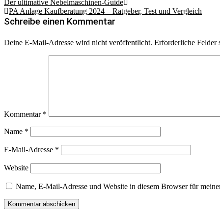
Beitragsnavigation
Der ultimative Nebelmaschinen-Guide
PA Anlage Kaufberatung 2024 – Ratgeber, Test und Vergleich
Schreibe einen Kommentar
Deine E-Mail-Adresse wird nicht veröffentlicht.
Erforderliche Felder 
Kommentar
*
Name
*
E-Mail-Adresse
*
Website
Name, E-Mail-Adresse und Website in diesem Browser für meine