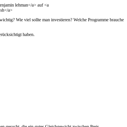
enjamin lehman</a> auf <a
ash</a>
 wichtig? Wie viel sollte man investieren? Welche Programme brauche
erücksichtigt haben.
en gesucht, die ein gutes Gleichgewicht zwischen Preis,