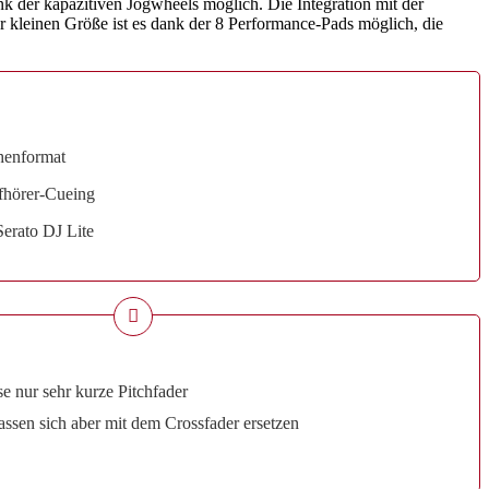
nk der kapazitiven Jogwheels möglich. Die Integration mit der
der kleinen Größe ist es dank der 8 Performance-Pads möglich, die
henformat
pfhörer-Cueing
erato DJ Lite
e nur sehr kurze Pitchfader
lassen sich aber mit dem Crossfader ersetzen