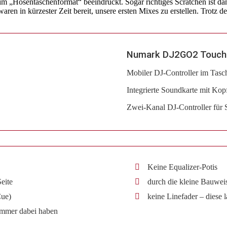
 im „Hosentaschenformat“ beeindruckt. Sogar richtiges Scratchen ist da
aren in kürzester Zeit bereit, unsere ersten Mixes zu erstellen. Trotz 
Numark DJ2GO2 Touch
Mobiler DJ-Controller im Tasc
Integrierte Soundkarte mit Ko
Zwei-Kanal DJ-Controller für S
Keine Equalizer-Potis
eite
durch die kleine Bauweis
Cue)
keine Linefader – diese 
 immer dabei haben