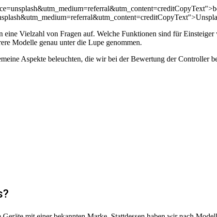
urce=unsplash&utm_medium=referral&utm_content=creditCopyText">b
nsplash&utm_medium=referral&utm_content=creditCopyText">Unspl
 eine Vielzahl von Fragen auf. Welche Funktionen sind für Einsteiger
hrere Modelle genau unter die Lupe genommen.
gemeine Aspekte beleuchten, die wir bei der Bewertung der Controller b
s?
ie Geräte mit einer bekannten Marke. Stattdessen haben wir nach Modell