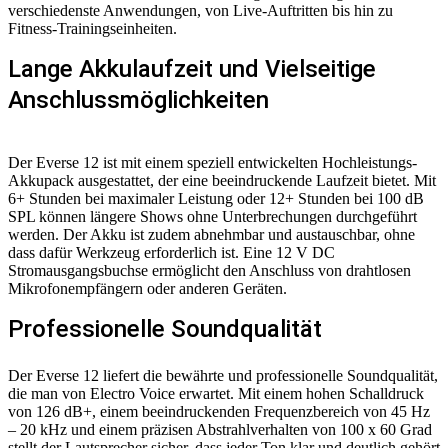
verschiedenste Anwendungen, von Live-Auftritten bis hin zu
Fitness-Trainingseinheiten.
Lange Akkulaufzeit und Vielseitige
Anschlussmöglichkeiten
Der Everse 12 ist mit einem speziell entwickelten Hochleistungs-
Akkupack ausgestattet, der eine beeindruckende Laufzeit bietet. Mit
6+ Stunden bei maximaler Leistung oder 12+ Stunden bei 100 dB
SPL können längere Shows ohne Unterbrechungen durchgeführt
werden. Der Akku ist zudem abnehmbar und austauschbar, ohne
dass dafür Werkzeug erforderlich ist. Eine 12 V DC
Stromausgangsbuchse ermöglicht den Anschluss von drahtlosen
Mikrofonempfängern oder anderen Geräten.
Professionelle Soundqualität
Der Everse 12 liefert die bewährte und professionelle Soundqualität,
die man von Electro Voice erwartet. Mit einem hohen Schalldruck
von 126 dB+, einem beeindruckenden Frequenzbereich von 45 Hz
– 20 kHz und einem präzisen Abstrahlverhalten von 100 x 60 Grad
stellt der Lautsprecher sicher, dass jeder Ton klar und deutlich gehört