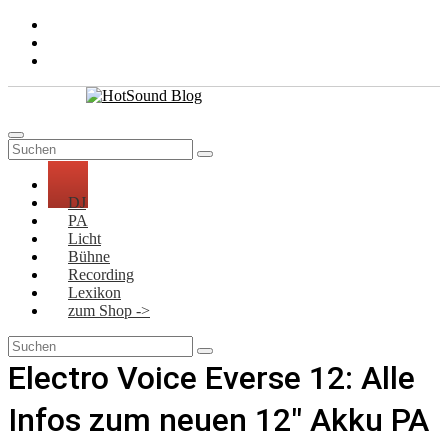
Zum
Inhalt
springen
DJ
PA
Licht
Bühne
Recording
Lexikon
zum Shop ->
Electro Voice Everse 12: Alle
Infos zum neuen 12″ Akku PA