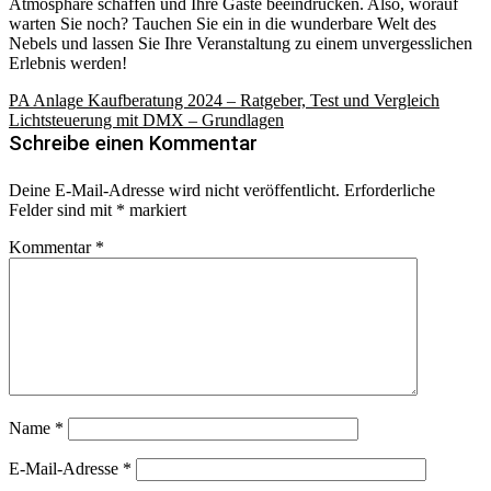
Atmosphäre schaffen und Ihre Gäste beeindrucken. Also, worauf
warten Sie noch? Tauchen Sie ein in die wunderbare Welt des
Nebels und lassen Sie Ihre Veranstaltung zu einem unvergesslichen
Erlebnis werden!
Beitragsnavigation
PA Anlage Kaufberatung 2024 – Ratgeber, Test und Vergleich
Lichtsteuerung mit DMX – Grundlagen
Schreibe einen Kommentar
Deine E-Mail-Adresse wird nicht veröffentlicht.
Erforderliche
Felder sind mit
*
markiert
Kommentar
*
Name
*
E-Mail-Adresse
*