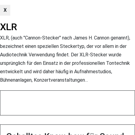
s
n
X
a
r
XLR
d
u
XLR, (auch "Cannon-Stecker" nach James H. Cannon genannt),
r
bezeichnet einen speziellen Steckertyp, der vor allem in der
c
Audiotechnik Verwendung findet. Der XLR-Stecker wurde
h
ursprünglich für den Einsatz in der professionellen Tontechnik
s
entwickelt und wird daher häufig in Aufnahmestudios,
u
Bühnenanlagen, Konzertveranstaltungen…
c
h
e
n